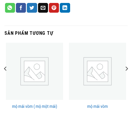
SẢN PHẨM TƯƠNG TỰ
mộ mái vòm ( mộ một mái)
mộ mái vòm