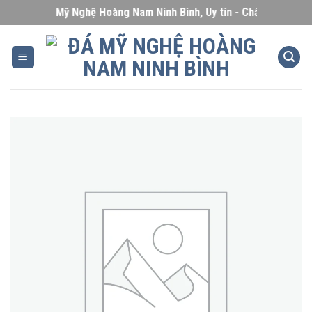
Skip
Đá Mỹ Nghệ Hoàng Nam Ninh Bình, Uy tín - Chất lượng - Giá
to
content