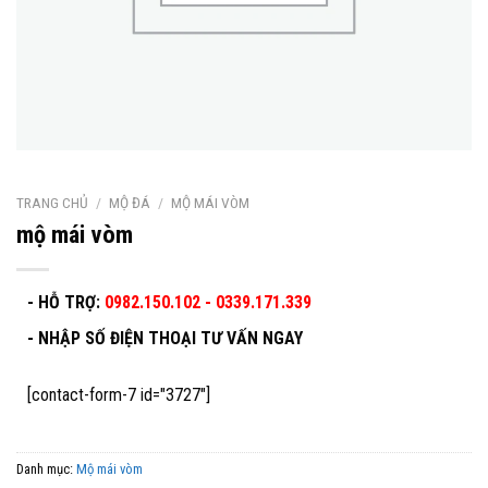
TRANG CHỦ
/
MỘ ĐÁ
/
MỘ MÁI VÒM
mộ mái vòm
- HỖ TRỢ:
0982.150.102 - 0339.171.339
-
NHẬP SỐ ĐIỆN THOẠI TƯ VẤN NGAY
[contact-form-7 id="3727"]
Danh mục:
Mộ mái vòm