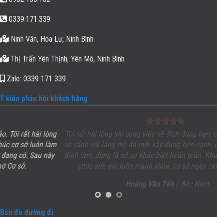
0339.171.339
Ninh Vân, Hoa Lư, Ninh Bình
Thị Trấn Yên Thịnh, Yên Mô, Ninh Bình
Zalo: 0339 171 339
Ý kiến phản hồi khách hàng
g
Tôi rất hài lòng khi công việc về đích đúng hẹn, chất lượng, uy tín.
m
so sánh với lăng mộ đá mới xây dựng bên cạnh, cũng của thợ Nin
y
Bình làm, đúng là có sự khác biệt hoàn toàn. Khu
Lăng Mộ đá
đẹp
chúc anh em luôn mạnh khỏe, cơ sở ngày càng phát triển.
Hoàng Văn Tến
/ Bắc Ninh
Bản đồ đường đi