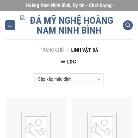
Skip
á Mỹ Nghệ Hoàng Nam Ninh Bình, Uy tín - Chất lượng - Giá cạnh tra
to
content
TRANG CHỦ
/
LINH VẬT ĐÁ
LỌC