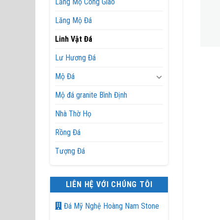
Lăng Mộ Công Giáo
Lăng Mộ Đá
Linh Vật Đá
Lư Hương Đá
Linh Vật Đá
Linh Vật Đá
Mộ Đá
Mộ đá granite Bình Định
Nhà Thờ Họ
Rồng Đá
Tượng Đá
LIÊN HỆ VỚI CHÚNG TÔI
Đá Mỹ Nghệ Hoàng Nam Stone