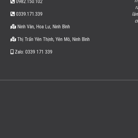
Sau khi xong phần việc Tôi, Tôi mới thấy Sản phẩm Mộ
Th
0982.150.102
đá đôi, Lăng Mộ đá của cơ sở rất đẹp, đáp ứng được
r
0339.171.339
yêu cầu kĩ thuật về độ tinh sảo, sắc nét, chất lượng rất
là
tốt, có nét riêng biệt so với những cơ sở khác. Cảm ơn
c
Ninh Vân, Hoa Lư, Ninh Bình
cơ sở, chúc cơ sở ngày càng phát triển.
Dương Tiến Thành
/
Thanh Hóa
Thị Trấn Yên Thịnh, Yên Mô, Ninh Bình
Zalo: 0339 171 339