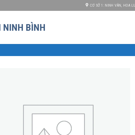
cạnh tranh!
CƠ SỞ 1: NINH VÂN, HOA LƯ