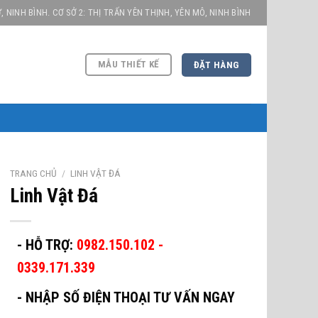
, NINH BÌNH. CƠ SỞ 2: THỊ TRẤN YÊN THỊNH, YÊN MÔ, NINH BÌNH
MẪU THIẾT KẾ
ĐẶT HÀNG
TRANG CHỦ
/
LINH VẬT ĐÁ
Linh Vật Đá
- HỖ TRỢ:
0982.150.102 -
0339.171.339
-
NHẬP SỐ ĐIỆN THOẠI TƯ VẤN NGAY