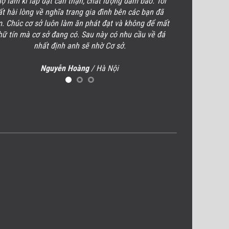
ợ làm kĩ lắp đặt cẩn thận, chất lượng đảm bảo. Tôi
Tôi rất hài lò
ất hài lòng về
nghĩa trang gia đình
bên các bạn đã
lượng, uy tín. 
m. Chúc cơ sở luôn làm ăn phát đạt và không để mất
cạnh, cũng của
hữ tín mà cơ sở đang có. Sau này có nhu cầu về đá
biệt hoàn toàn
nhất định anh sẽ nhờ Cơ sở.
mạnh kh
H
Nguyễn Hoàng
/
Hà Nội