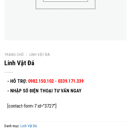
TRANG CHỦ
/
LINH VẬT ĐÁ
Linh Vật Đá
- HỖ TRỢ:
0982.150.102 - 0339.171.339
-
NHẬP SỐ ĐIỆN THOẠI TƯ VẤN NGAY
[contact-form-7 id="3727"]
Danh mục:
Linh Vật Đá