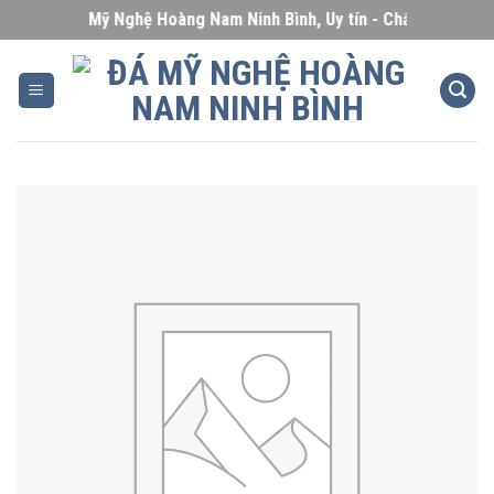
Skip
Đá Mỹ Nghệ Hoàng Nam Ninh Bình, Uy tín - Chất lượng - Giá
to
content