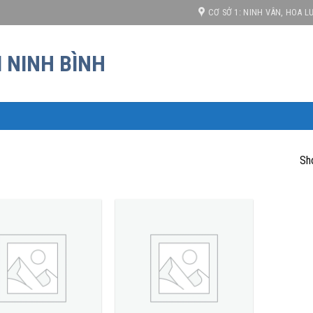
 cạnh tranh!
CƠ SỞ 1: NINH VÂN, HOA LƯ
Sho