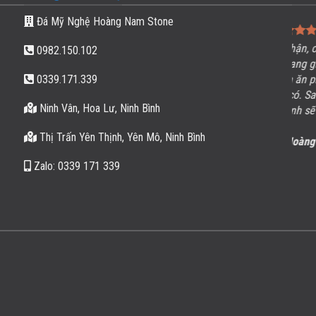
Đá Mỹ Nghệ Hoàng Nam Stone
Thợ làm kĩ lắp đặt cẩn thận, chất lượng đảm bảo. Tôi
T
0982.150.102
rất hài lòng về
nghĩa trang gia đình
bên các bạn đã
lượ
0339.171.339
làm. Chúc cơ sở luôn làm ăn phát đạt và không để mất
cạ
chữ tín mà cơ sở đang có. Sau này có nhu cầu về đá
biệ
Ninh Vân, Hoa Lư, Ninh Bình
nhất định anh sẽ nhờ Cơ sở.
Thị Trấn Yên Thịnh, Yên Mô, Ninh Bình
Nguyễn Hoàng
/
Hà Nội
Zalo: 0339 171 339