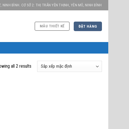
, NINH BÌNH. CƠ SỞ 2: THỊ TRẤN YÊN THỊNH, YÊN MÔ, NINH BÌNH
MẪU THIẾT KẾ
ĐẶT HÀNG
wing all 2 results