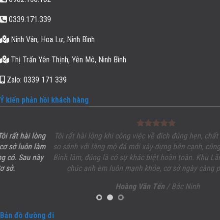
0339.171.339
Ninh Vân, Hoa Lư, Ninh Bình
Thị Trấn Yên Thịnh, Yên Mô, Ninh Bình
Zalo: 0339 171 339
Ý kiến phản hồi khách hàng
g
Tôi rất hài lòng khi công việc về đích đúng hẹn, chất lượng, uy tín.
m
so sánh với lăng mộ đá mới xây dựng bên cạnh, cũng của thợ Nin
y
Bình làm, đúng là có sự khác biệt hoàn toàn. Khu
Lăng Mộ đá
đẹp
chúc anh em luôn mạnh khỏe, cơ sở ngày càng phát triển.
Hoàng Văn Tến
/ Bắc Ninh
Bản đồ đường đi