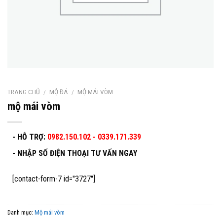
TRANG CHỦ
/
MỘ ĐÁ
/
MỘ MÁI VÒM
mộ mái vòm
- HỖ TRỢ:
0982.150.102 - 0339.171.339
-
NHẬP SỐ ĐIỆN THOẠI TƯ VẤN NGAY
[contact-form-7 id="3727"]
Danh mục:
Mộ mái vòm