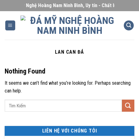
Skip
Đá Mỹ Nghệ Hoàng Nam Ninh Bình, Uy tín - Chất lượng - Giá cạ
to
content
LAN CAN ĐÁ
Nothing Found
It seems we can’t find what you’re looking for. Perhaps searching
can help.
LIÊN HỆ VỚI CHÚNG TÔI