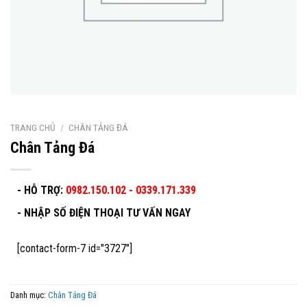
TRANG CHỦ
/
CHÂN TẢNG ĐÁ
Chân Tảng Đá
- HỖ TRỢ:
0982.150.102 - 0339.171.339
-
NHẬP SỐ ĐIỆN THOẠI TƯ VẤN NGAY
[contact-form-7 id="3727"]
Danh mục:
Chân Tảng Đá