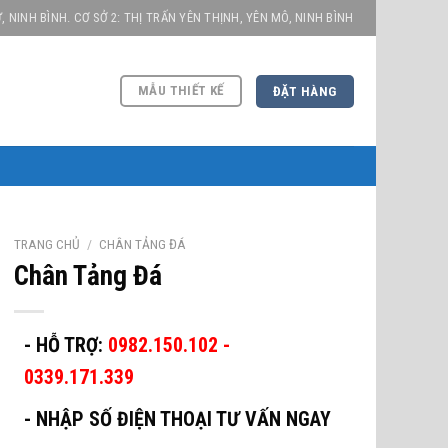
, NINH BÌNH. CƠ SỞ 2: THỊ TRẤN YÊN THỊNH, YÊN MÔ, NINH BÌNH
MẪU THIẾT KẾ
ĐẶT HÀNG
TRANG CHỦ
/
CHÂN TẢNG ĐÁ
Chân Tảng Đá
- HỖ TRỢ:
0982.150.102 -
0339.171.339
-
NHẬP SỐ ĐIỆN THOẠI TƯ VẤN NGAY