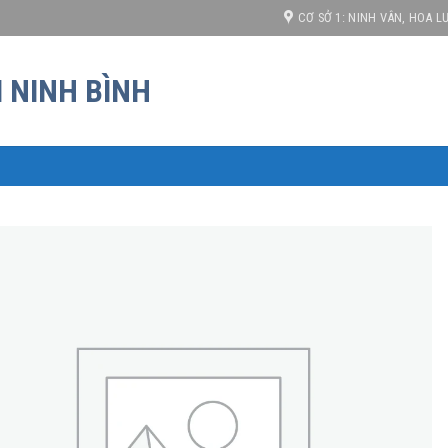
 cạnh tranh!
CƠ SỞ 1: NINH VÂN, HOA LƯ