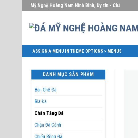
Skip
Đá Mỹ Nghệ Hoàng Nam Ninh Bình, Uy tín - Chất lượng - Giá
to
content
ASSIGN A MENU IN THEME OPTIONS > MENUS
DANH MỤC SẢN PHẨM
Bàn Ghế Đá
Bia Đá
Chân Tảng Đá
Chậu Đá Cảnh
Chiếu Rồng Đá