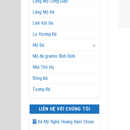
Lăng Mộ Công Giáo
Lăng Mộ Đá
Linh Vật Đá
Lư Hương Đá
Chân Tảng Đá
Chân Tảng Đá
Mộ Đá
Mộ đá granite Bình Định
Nhà Thờ Họ
Rồng Đá
Tượng Đá
LIÊN HỆ VỚI CHÚNG TÔI
Đá Mỹ Nghệ Hoàng Nam Stone