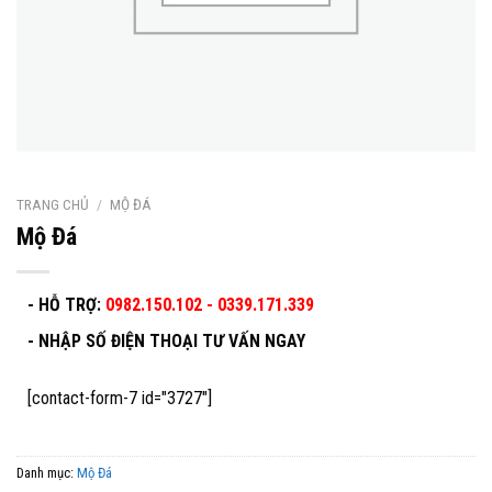
TRANG CHỦ
/
MỘ ĐÁ
Mộ Đá
- HỖ TRỢ:
0982.150.102 - 0339.171.339
-
NHẬP SỐ ĐIỆN THOẠI TƯ VẤN NGAY
[contact-form-7 id="3727"]
Danh mục:
Mộ Đá