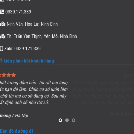
0339.171.339
Ninh Vân, Hoa Lư, Ninh Bình
Thị Trấn Yên Thịnh, Yên Mô, Ninh Bình
Zalo: 0339 171 339
Ý kiến phản hồi khách hàng
ng
Tôi rất hài lòng khi công việc về đích đúng hẹn, chất lượng, uy tín
àm
so sánh với lăng mộ đá mới xây dựng bên cạnh, cũng của thợ Nin
ày
Bình làm, đúng là có sự khác biệt hoàn toàn. Khu
Lăng Mộ đá
đẹp
chúc anh em luôn mạnh khỏe, cơ sở ngày càng phát triển.
Hoàng Văn Tến
/ Bắc Ninh
Bản đồ đường đi