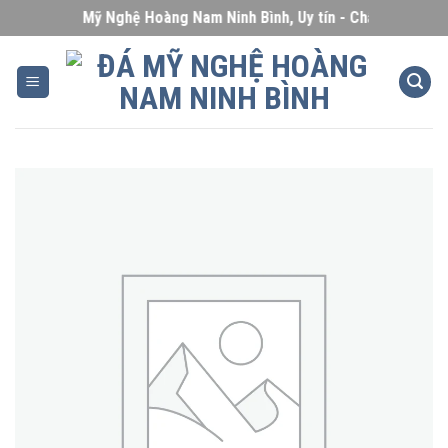
Skip
Đá Mỹ Nghệ Hoàng Nam Ninh Bình, Uy tín - Chất lượng - Giá
to
content