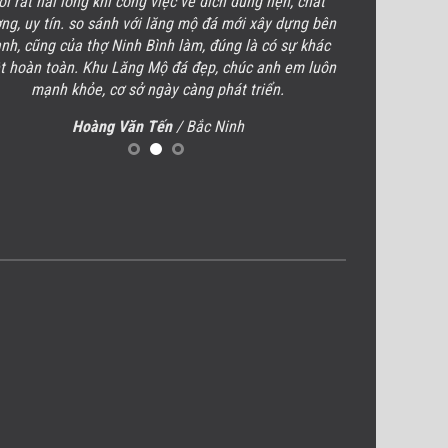
ôi rất hài lòng khi công việc về đích đúng hẹn, chất
Sau khi xong ph
ng, uy tín. so sánh với lăng mộ đá mới xây dựng bên
đá đôi, Lăng M
nh, cũng của thợ Ninh Bình làm, đúng là có sự khác
yêu cầu kĩ thuật 
t hoàn toàn. Khu
Lăng Mộ đá
đẹp, chúc anh em luôn
tốt, có nét riên
mạnh khỏe, cơ sở ngày càng phát triển.
cơ sở, c
Hoàng Văn Tến
/ Bắc Ninh
Dươn