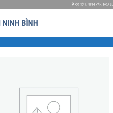
ạnh tranh!
CƠ SỞ 1: NINH VÂN, HOA LƯ