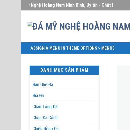
Skip
Đá Mỹ Nghệ Hoàng Nam Ninh Bình, Uy tín - Chất lượng - Giá c
to
content
ASSIGN A MENU IN THEME OPTIONS > MENUS
DANH MỤC SẢN PHẨM
Bàn Ghế Đá
Bia Đá
Chân Tảng Đá
Chậu Đá Cảnh
Chiếu Rồng Đá