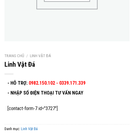
TRANG CHỦ
/
LINH VẬT ĐÁ
Linh Vật Đá
- HỖ TRỢ:
0982.150.102 - 0339.171.339
-
NHẬP SỐ ĐIỆN THOẠI TƯ VẤN NGAY
[contact-form-7 id="3727"]
Danh mục:
Linh Vật Đá