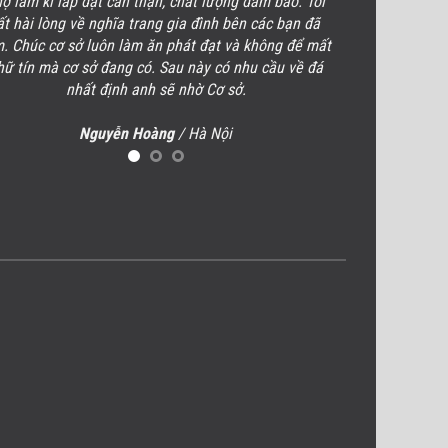
ợ làm kĩ lắp đặt cẩn thận, chất lượng đảm bảo. Tôi
Tôi rất hài lò
ất hài lòng về
nghĩa trang gia đình
bên các bạn đã
lượng, uy tín. 
m. Chúc cơ sở luôn làm ăn phát đạt và không để mất
cạnh, cũng của
hữ tín mà cơ sở đang có. Sau này có nhu cầu về đá
biệt hoàn toàn
nhất định anh sẽ nhờ Cơ sở.
mạnh kh
H
Nguyễn Hoàng
/
Hà Nội