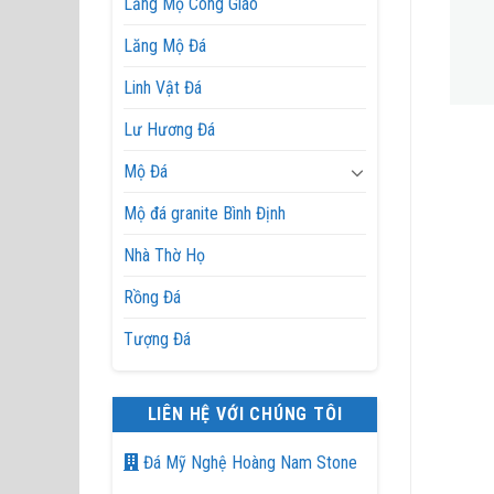
Lăng Mộ Công Giáo
Lăng Mộ Đá
Linh Vật Đá
Lư Hương Đá
Lan Can Đá Xanh Đen
Lan Can Đá
Mộ Đá
Mộ đá granite Bình Định
Nhà Thờ Họ
Rồng Đá
Tượng Đá
LIÊN HỆ VỚI CHÚNG TÔI
Đá Mỹ Nghệ Hoàng Nam Stone