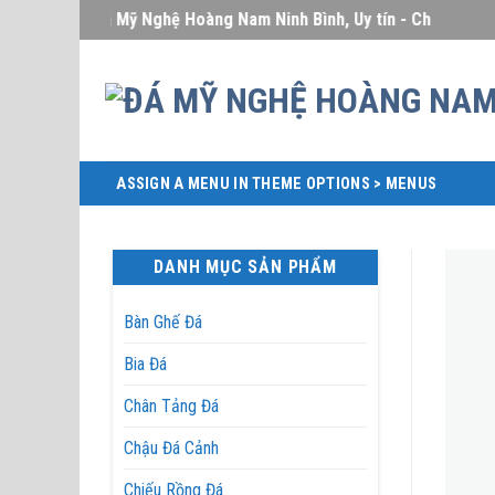
Skip
Đá Mỹ Nghệ Hoàng Nam Ninh Bình, Uy tín - Chất lượng - G
to
content
ASSIGN A MENU IN THEME OPTIONS > MENUS
DANH MỤC SẢN PHẨM
Bàn Ghế Đá
Bia Đá
Chân Tảng Đá
Chậu Đá Cảnh
Chiếu Rồng Đá