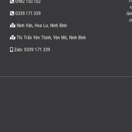
Sau khi xong phần việc Tôi, Tôi mới thấy Sản phẩm Mộ
Th
0982.150.102
đá đôi, Lăng Mộ đá của cơ sở rất đẹp, đáp ứng được
r
0339.171.339
yêu cầu kĩ thuật về độ tinh sảo, sắc nét, chất lượng rất
là
tốt, có nét riêng biệt so với những cơ sở khác. Cảm ơn
c
Ninh Vân, Hoa Lư, Ninh Bình
cơ sở, chúc cơ sở ngày càng phát triển.
Dương Tiến Thành
/
Thanh Hóa
Thị Trấn Yên Thịnh, Yên Mô, Ninh Bình
Zalo: 0339 171 339