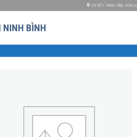
iá cạnh tranh!
CƠ SỞ 1: NINH VÂN, HOA LƯ