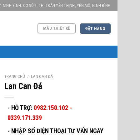
, NINH BÌNH. CƠ SỞ 2: THỊ TRẤN YÊN THỊNH, YÊN MÔ, NINH BÌNH
MẪU THIẾT KẾ
ĐẶT HÀNG
TRANG CHỦ
/
LAN CAN ĐÁ
Lan Can Đá
- HỖ TRỢ:
0982.150.102 -
0339.171.339
-
NHẬP SỐ ĐIỆN THOẠI TƯ VẤN NGAY