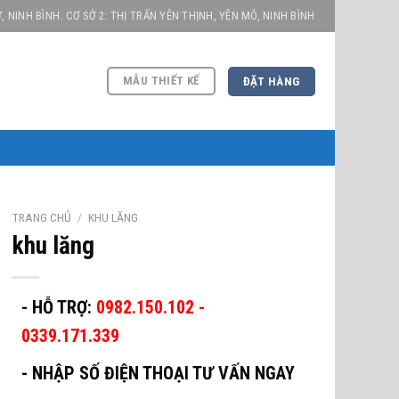
, NINH BÌNH. CƠ SỞ 2: THỊ TRẤN YÊN THỊNH, YÊN MÔ, NINH BÌNH
MẪU THIẾT KẾ
ĐẶT HÀNG
TRANG CHỦ
/
KHU LĂNG
khu lăng
- HỖ TRỢ:
0982.150.102 -
0339.171.339
-
NHẬP SỐ ĐIỆN THOẠI TƯ VẤN NGAY