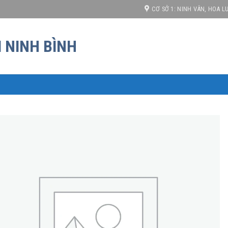
 cạnh tranh!
CƠ SỞ 1: NINH VÂN, HOA LƯ