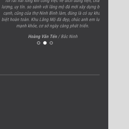
ôi rất hài lòng khi công việc về đích đúng hẹn, chất
Sau khi xong ph
ng, uy tín. so sánh với lăng mộ đá mới xây dựng bên
đá đôi, Lăng M
nh, cũng của thợ Ninh Bình làm, đúng là có sự khác
yêu cầu kĩ thuật 
t hoàn toàn. Khu
Lăng Mộ đá
đẹp, chúc anh em luôn
tốt, có nét riên
mạnh khỏe, cơ sở ngày càng phát triển.
cơ sở, c
Hoàng Văn Tến
/ Bắc Ninh
Dươn