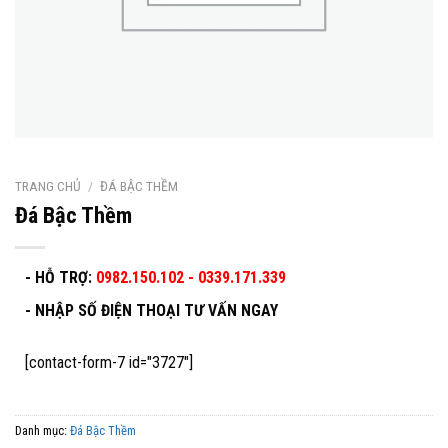
TRANG CHỦ
/
ĐÁ BẬC THỀM
Đá Bậc Thềm
- HỖ TRỢ:
0982.150.102 - 0339.171.339
-
NHẬP SỐ ĐIỆN THOẠI TƯ VẤN NGAY
[contact-form-7 id="3727"]
Danh mục:
Đá Bậc Thềm