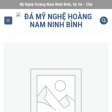
Skip
Đá Mỹ Nghệ Hoàng Nam Ninh Bình, Uy tín - Chất lượng - Giá
to
content