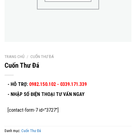
TRANG CHỦ
/
CUỐN THƯ ĐÁ
Cuốn Thư Đá
- HỖ TRỢ:
0982.150.102 - 0339.171.339
-
NHẬP SỐ ĐIỆN THOẠI TƯ VẤN NGAY
[contact-form-7 id="3727"]
Danh mục:
Cuốn Thư Đá