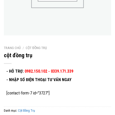
TRANG CHỦ
/
CỘT ĐỒNG TRỤ
cột đồng trụ
- HỖ TRỢ:
0982.150.102 - 0339.171.339
-
NHẬP SỐ ĐIỆN THOẠI TƯ VẤN NGAY
[contact-form-7 id="3727"]
Danh mục:
Cột Đồng Trụ