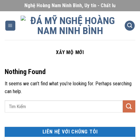
Skip
Đá Mỹ Nghệ Hoàng Nam Ninh Bình, Uy tín - Chất lượng - Giá cạ
to
content
XÂY MỘ MỚI
Nothing Found
It seems we can’t find what you’re looking for. Perhaps searching
can help.
LIÊN HỆ VỚI CHÚNG TÔI