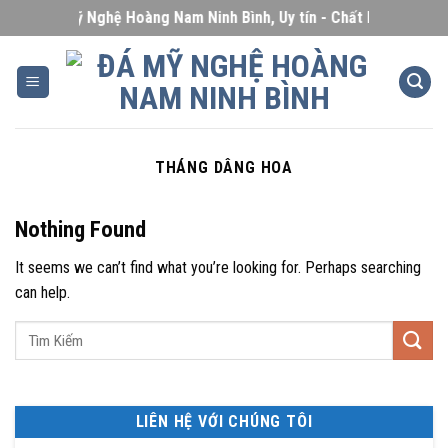
Skip
Đá Mỹ Nghệ Hoàng Nam Ninh Bình, Uy tín - Chất lượng - Giá c
to
content
THÁNG DÂNG HOA
Nothing Found
It seems we can’t find what you’re looking for. Perhaps searching
can help.
LIÊN HỆ VỚI CHÚNG TÔI