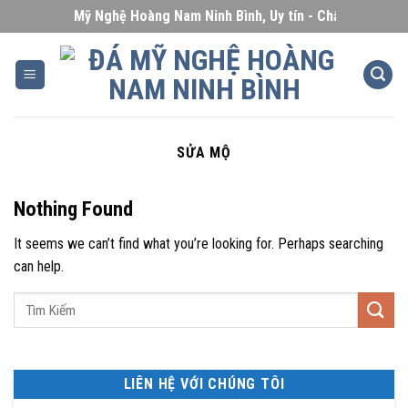
Skip
Đá Mỹ Nghệ Hoàng Nam Ninh Bình, Uy tín - Chất lượng - Giá
to
content
SỬA MỘ
Nothing Found
It seems we can’t find what you’re looking for. Perhaps searching
can help.
LIÊN HỆ VỚI CHÚNG TÔI