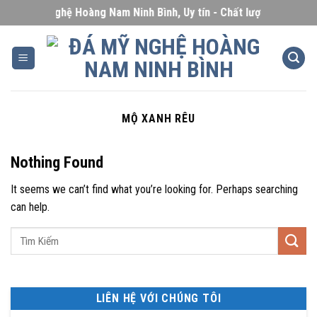
Skip
Đá Mỹ Nghệ Hoàng Nam Ninh Bình, Uy tín - Chất lượng - Giá cạnh
to
content
MỘ XANH RÊU
Nothing Found
It seems we can’t find what you’re looking for. Perhaps searching
can help.
LIÊN HỆ VỚI CHÚNG TÔI