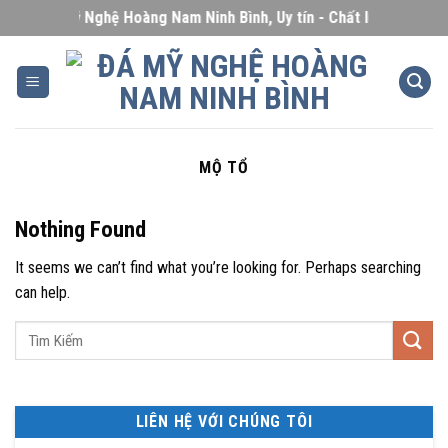
Skip
Đá Mỹ Nghệ Hoàng Nam Ninh Bình, Uy tín - Chất lượng - Giá c
to
content
MỘ TỔ
Nothing Found
It seems we can’t find what you’re looking for. Perhaps searching
can help.
LIÊN HỆ VỚI CHÚNG TÔI