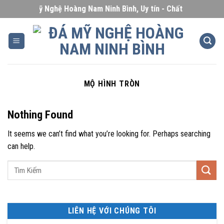
Skip
Đá Mỹ Nghệ Hoàng Nam Ninh Bình, Uy tín - Chất lượng - Giá c
to
content
MỘ HÌNH TRÒN
Nothing Found
It seems we can’t find what you’re looking for. Perhaps searching
can help.
LIÊN HỆ VỚI CHÚNG TÔI