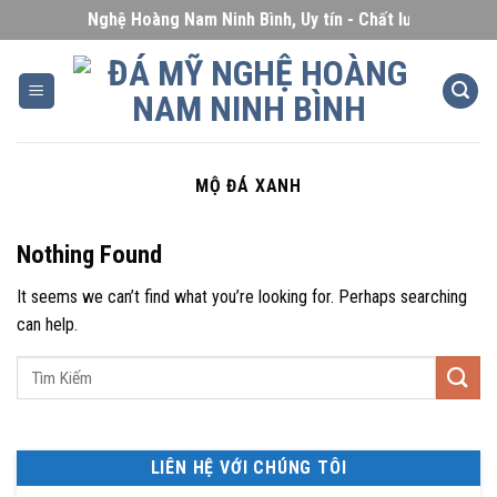
Skip
Đá Mỹ Nghệ Hoàng Nam Ninh Bình, Uy tín - Chất lượng - Giá cạn
to
content
MỘ ĐÁ XANH
Nothing Found
It seems we can’t find what you’re looking for. Perhaps searching
can help.
LIÊN HỆ VỚI CHÚNG TÔI