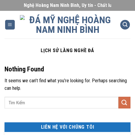
Skip
Đá Mỹ Nghệ Hoàng Nam Ninh Bình, Uy tín - Chất lượng - Giá cạ
to
content
LỊCH SỬ LÀNG NGHỀ ĐÁ
Nothing Found
It seems we can’t find what you’re looking for. Perhaps searching
can help.
LIÊN HỆ VỚI CHÚNG TÔI