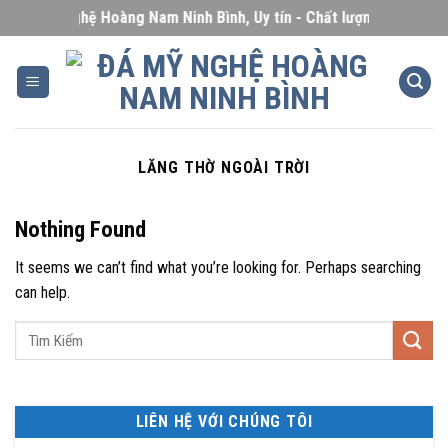
Skip
Đá Mỹ Nghệ Hoàng Nam Ninh Bình, Uy tín - Chất lượng - Giá cạnh 
to
content
LĂNG THỜ NGOÀI TRỜI
Nothing Found
It seems we can’t find what you’re looking for. Perhaps searching
can help.
LIÊN HỆ VỚI CHÚNG TÔI