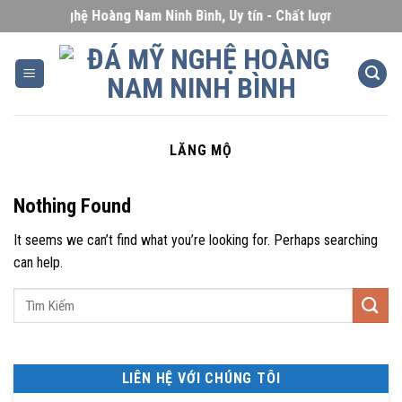
Skip
Đá Mỹ Nghệ Hoàng Nam Ninh Bình, Uy tín - Chất lượng - Giá cạnh 
to
content
LĂNG MỘ
Nothing Found
It seems we can’t find what you’re looking for. Perhaps searching
can help.
LIÊN HỆ VỚI CHÚNG TÔI