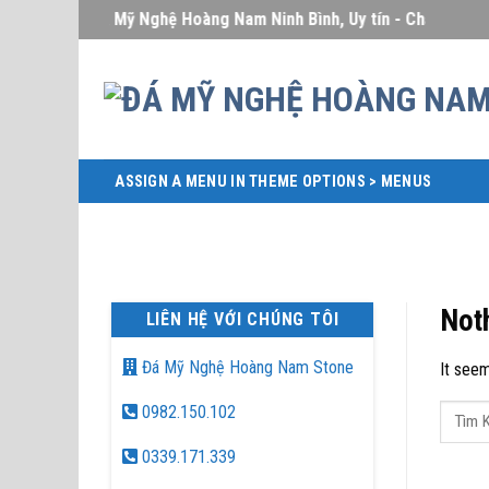
Skip
Đá Mỹ Nghệ Hoàng Nam Ninh Bình, Uy tín - Chất lượng - G
to
content
ASSIGN A MENU IN THEME OPTIONS > MENUS
Not
LIÊN HỆ VỚI CHÚNG TÔI
Đá Mỹ Nghệ Hoàng Nam Stone
It seem
0982.150.102
0339.171.339