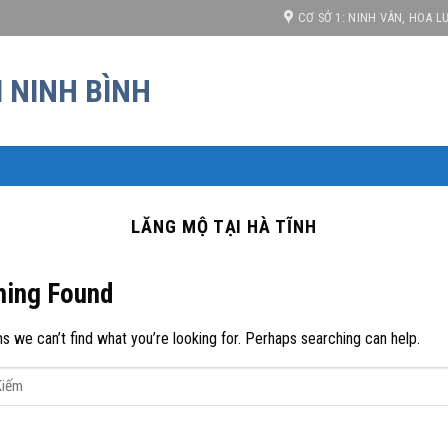
iá cạnh tranh!
CƠ SỞ 1: NINH VÂN, HOA LƯ
LĂNG MỘ TẠI HÀ TĨNH
hing Found
s we can’t find what you’re looking for. Perhaps searching can help.