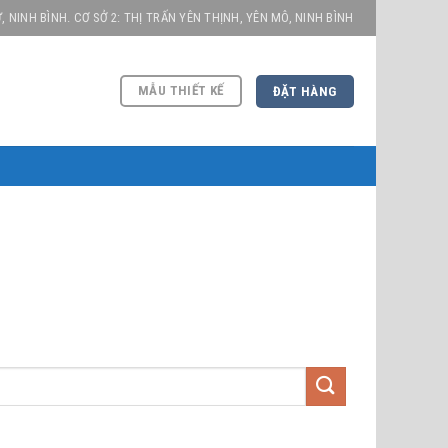
, NINH BÌNH. CƠ SỞ 2: THỊ TRẤN YÊN THỊNH, YÊN MÔ, NINH BÌNH
MẪU THIẾT KẾ
ĐẶT HÀNG