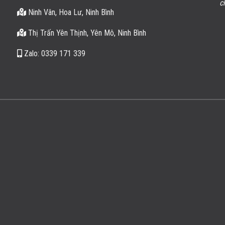
chữ tín mà cơ sở đang có. Sau này có nhu cầu về đá
bi
Ninh Vân, Hoa Lư, Ninh Bình
nhất định anh sẽ nhờ Cơ sở.
Thị Trấn Yên Thịnh, Yên Mô, Ninh Bình
Nguyễn Hoàng
/
Hà Nội
Zalo: 0339 171 339