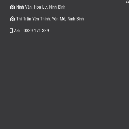
chữ tín mà cơ sở đang có. Sau này có nhu cầu về đá
Ninh Vân, Hoa Lư, Ninh Bình
nhất định anh sẽ nhờ Cơ sở.
Thị Trấn Yên Thịnh, Yên Mô, Ninh Bình
Nguyễn Hoàng
/
Hà Nội
Zalo: 0339 171 339