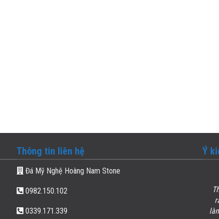
Thông tin liên hệ
Ý k
Đá Mỹ Nghệ Hoàng Nam Stone
Thợ làm kĩ lắp đặt cẩn thận, chất lượng đảm bảo. Tôi
0982.150.102
rất hài lòng về
nghĩa trang gia đình
bên các bạn đã
0339.171.339
làm. Chúc cơ sở luôn làm ăn phát đạt và không để mất