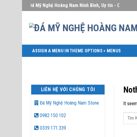
Skip
Đá Mỹ Nghệ Hoàng Nam Ninh Bình, Uy tín - Chất lượng -
to
content
ASSIGN A MENU IN THEME OPTIONS > MENUS
Not
LIÊN HỆ VỚI CHÚNG TÔI
Đá Mỹ Nghệ Hoàng Nam Stone
It seem
0982.150.102
0339.171.339