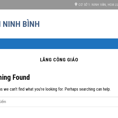
 Giá cạnh tranh!
CƠ SỞ 1: NINH VÂN, HOA LƯ
LĂNG CÔNG GIÁO
hing Found
s we can’t find what you’re looking for. Perhaps searching can help.