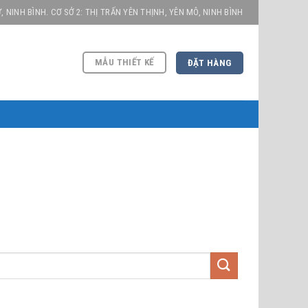
, NINH BÌNH. CƠ SỞ 2: THỊ TRẤN YÊN THỊNH, YÊN MÔ, NINH BÌNH
MẪU THIẾT KẾ
ĐẶT HÀNG