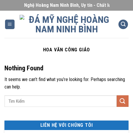
Skip
Đá Mỹ Nghệ Hoàng Nam Ninh Bình, Uy tín - Chất lượng - Giá cạ
to
content
HOA VĂN CÔNG GIÁO
Nothing Found
It seems we can’t find what you’re looking for. Perhaps searching
can help.
LIÊN HỆ VỚI CHÚNG TÔI