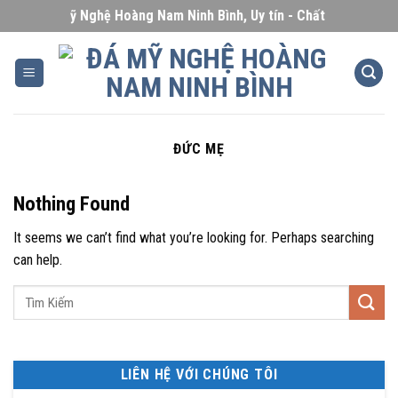
Skip
Đá Mỹ Nghệ Hoàng Nam Ninh Bình, Uy tín - Chất lượng - Giá c
to
content
ĐỨC MẸ
Nothing Found
It seems we can’t find what you’re looking for. Perhaps searching
can help.
LIÊN HỆ VỚI CHÚNG TÔI