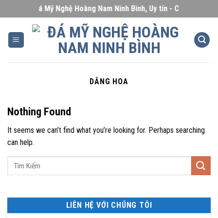
Skip
Đá Mỹ Nghệ Hoàng Nam Ninh Bình, Uy tín - Chất lượng - G
to
content
DÂNG HOA
Nothing Found
It seems we can’t find what you’re looking for. Perhaps searching
can help.
LIÊN HỆ VỚI CHÚNG TÔI