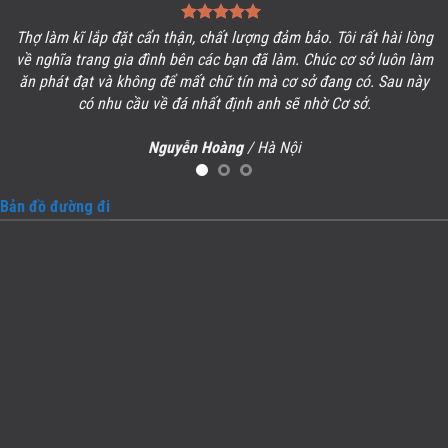
ợng đảm bảo. Tôi rất hài lòng
Tôi rất hài lòng khi công việc về đích 
đã làm. Chúc cơ sở luôn làm
so sánh với lăng mộ đá mới xây dựng 
n mà cơ sở đang có. Sau này
Bình làm, đúng là có sự khác biệt hoà
 anh sẽ nhờ Cơ sở.
chúc anh em luôn mạnh khỏe, cơ sở
Hoàng Văn Tến
/ 
/
Hà Nội
Bản đồ đường đi