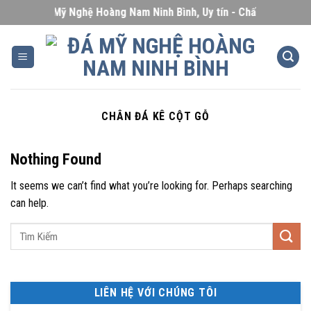
Skip
Đá Mỹ Nghệ Hoàng Nam Ninh Bình, Uy tín - Chất lượng - Giá
to
content
CHÂN ĐÁ KÊ CỘT GỖ
Nothing Found
It seems we can’t find what you’re looking for. Perhaps searching
can help.
LIÊN HỆ VỚI CHÚNG TÔI