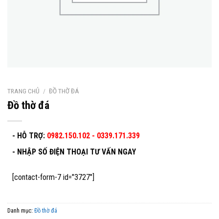
TRANG CHỦ
/
ĐỒ THỜ ĐÁ
Đồ thờ đá
- HỖ TRỢ:
0982.150.102 - 0339.171.339
-
NHẬP SỐ ĐIỆN THOẠI TƯ VẤN NGAY
[contact-form-7 id="3727"]
Danh mục:
Đồ thờ đá